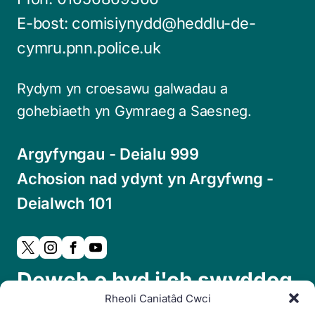
E-bost:
comisiynydd@heddlu-de-
cymru.pnn.police.uk
Rydym yn croesawu galwadau a
gohebiaeth yn Gymraeg a Saesneg.
Argyfyngau - Deialu 999
Achosion nad ydynt yn Argyfwng -
Deialwch 101
Dewch o hyd i'ch swyddog
Rheoli Caniatâd Cwci
cymdogaeth lleol: