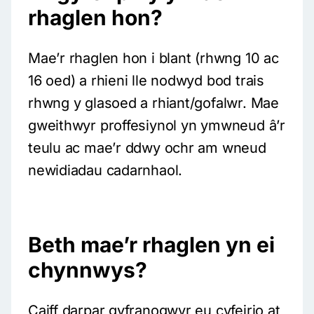
rhaglen hon?
Mae’r rhaglen hon i blant (rhwng 10 ac
16 oed) a rhieni lle nodwyd bod trais
rhwng y glasoed a rhiant/gofalwr. Mae
gweithwyr proffesiynol yn ymwneud â’r
teulu ac mae’r ddwy ochr am wneud
newidiadau cadarnhaol.
Beth mae’r rhaglen yn ei
chynnwys?
Caiff darpar gyfranogwyr eu cyfeirio at