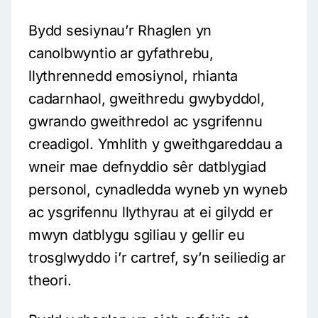
Bydd sesiynau’r Rhaglen yn
canolbwyntio ar gyfathrebu,
llythrennedd emosiynol, rhianta
cadarnhaol, gweithredu gwybyddol,
gwrando gweithredol ac ysgrifennu
creadigol. Ymhlith y gweithgareddau a
wneir mae defnyddio sêr datblygiad
personol, cynadledda wyneb yn wyneb
ac ysgrifennu llythyrau at ei gilydd er
mwyn datblygu sgiliau y gellir eu
trosglwyddo i’r cartref, sy’n seiliedig ar
theori.