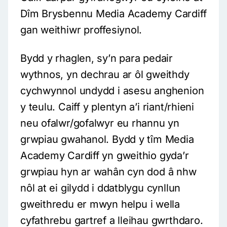
Dîm Brysbennu Media Academy Cardiff
gan weithiwr proffesiynol.
Bydd y rhaglen, sy’n para pedair
wythnos, yn dechrau ar ôl gweithdy
cychwynnol undydd i asesu anghenion
y teulu. Caiff y plentyn a’i riant/rhieni
neu ofalwr/gofalwyr eu rhannu yn
grwpiau gwahanol. Bydd y tîm Media
Academy Cardiff yn gweithio gyda’r
grwpiau hyn ar wahân cyn dod â nhw
nôl at ei gilydd i ddatblygu cynllun
gweithredu er mwyn helpu i wella
cyfathrebu gartref a lleihau gwrthdaro.