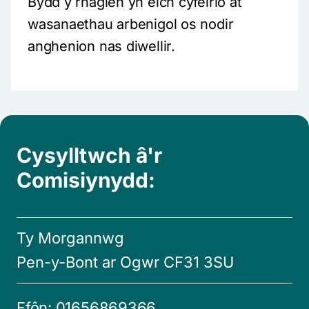
Bydd y rhaglen yn eich cyfeirio at
wasanaethau arbenigol os nodir
anghenion nas diwellir.
Cysylltwch â'r
Comisiynydd:
Ty Morgannwg
Pen-y-Bont ar Ogwr CF31 3SU
Ffôn:
01656869366