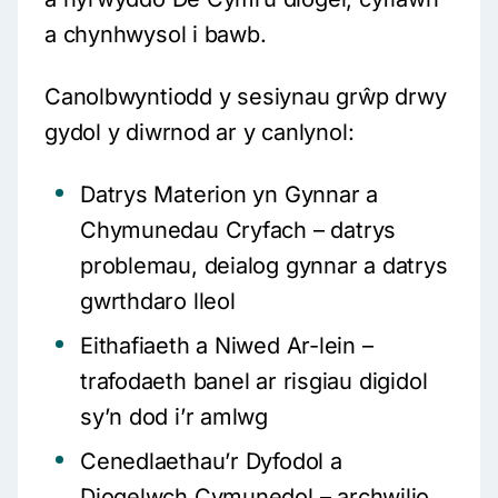
a chynhwysol i bawb.
Canolbwyntiodd y sesiynau grŵp drwy
gydol y diwrnod ar y canlynol:
Datrys Materion yn Gynnar a
Chymunedau Cryfach – datrys
problemau, deialog gynnar a datrys
gwrthdaro lleol
Eithafiaeth a Niwed Ar-lein –
trafodaeth banel ar risgiau digidol
sy’n dod i’r amlwg
Cenedlaethau’r Dyfodol a
Diogelwch Cymunedol – archwilio