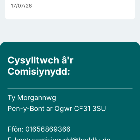
17/07/26
Cysylltwch â'r
Comisiynydd:
Ty Morgannwg
Pen-y-Bont ar Ogwr CF31 3SU
Ffôn:
01656869366
E-bost:
comisiynydd@heddlu-de-