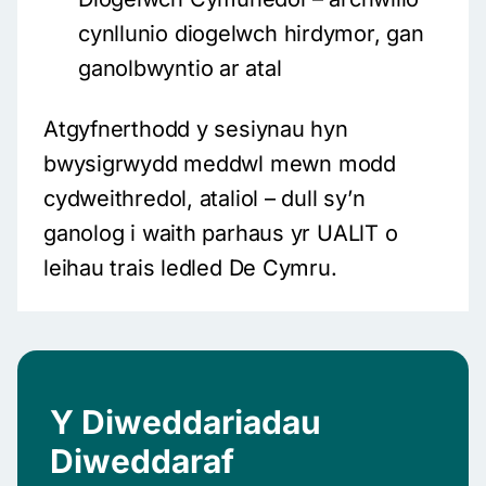
cynllunio diogelwch hirdymor, gan
ganolbwyntio ar atal
Atgyfnerthodd y sesiynau hyn
bwysigrwydd meddwl mewn modd
cydweithredol, ataliol – dull sy’n
ganolog i waith parhaus yr UALlT o
leihau trais ledled De Cymru.
Y Diweddariadau
Diweddaraf