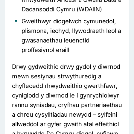
Dadansoddi Cymru (WDAIIN)
Gweithwyr diogelwch cymunedol,
plismona, iechyd, llywodraeth leol a
gwasanaethau ieuenctid
proffesiynol eraill
Drwy gydweithio drwy gydol y diwrnod
mewn sesiynau strwythuredig a
chyfleoedd rhwydweithio gwerthfawr,
cynigiodd y diwrnod le i gynrychiolwyr
rannu syniadau, cryfhau partneriaethau
a chreu cysylltiadau newydd – sylfeini
allweddol ar gyfer gwaith atal effeithiol
a hyrwyddo De Cymru diogel, cyfiawn