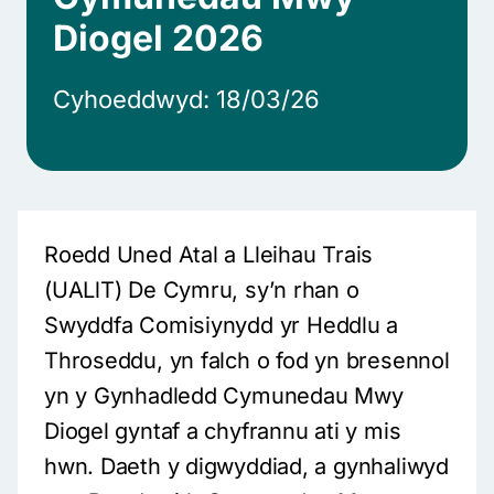
Diogel 2026
Cyhoeddwyd: 18/03/26
Roedd Uned Atal a Lleihau Trais
(UALlT) De Cymru, sy’n rhan o
Swyddfa Comisiynydd yr Heddlu a
Throseddu, yn falch o fod yn bresennol
yn y Gynhadledd Cymunedau Mwy
Diogel gyntaf a chyfrannu ati y mis
hwn. Daeth y digwyddiad, a gynhaliwyd