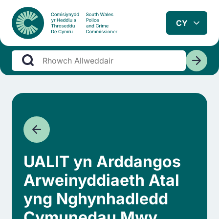
UALlT yn Arddangos
Arweinyddiaeth Atal
yng Nghynhadledd
Cymunedau Mwy