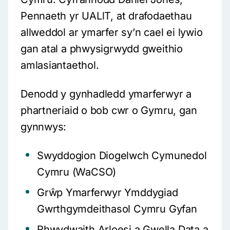
Pennaeth yr UALlT, at drafodaethau
allweddol ar ymarfer sy’n cael ei lywio
gan atal a phwysigrwydd gweithio
amlasiantaethol.
Denodd y gynhadledd ymarferwyr a
phartneriaid o bob cwr o Gymru, gan
gynnwys:
Swyddogion Diogelwch Cymunedol
Cymru (WaCSO)
Grŵp Ymarferwyr Ymddygiad
Gwrthgymdeithasol Cymru Gyfan
Rhwydwaith Arloesi a Gwella Data a