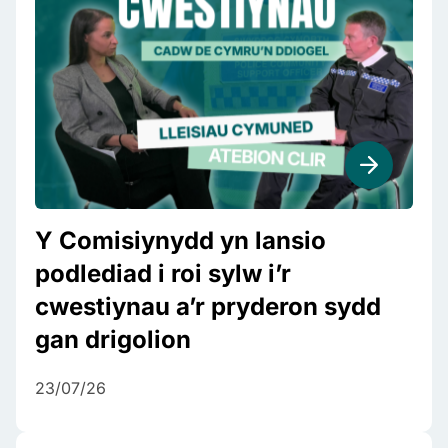
Y Comisiynydd yn lansio
podlediad i roi sylw i’r
cwestiynau a’r pryderon sydd
gan drigolion
23/07/26