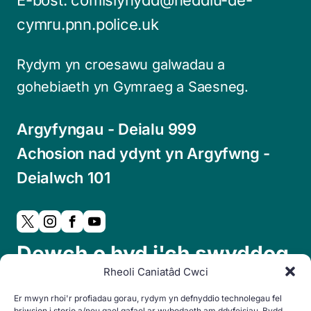
cymru.pnn.police.uk
Rydym yn croesawu galwadau a
gohebiaeth yn Gymraeg a Saesneg.
Argyfyngau - Deialu 999
Achosion nad ydynt yn Argyfwng -
Deialwch 101
Dewch o hyd i'ch swyddog
Rheoli Caniatâd Cwci
cymdogaeth lleol:
Er mwyn rhoi'r profiadau gorau, rydym yn defnyddio technolegau fel
briwsion i storio a/neu gael gafael ar wybodaeth am ddyfeisiau. Bydd