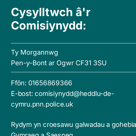
Cysylltwch â'r
Comisiynydd:
Ty Morgannwg
Pen-y-Bont ar Ogwr CF31 3SU
Ffôn:
01656869366
E-bost:
comisiynydd@heddlu-de-
cymru.pnn.police.uk
Rydym yn croesawu galwadau a gohebia
Gymraeg a Saesneg.