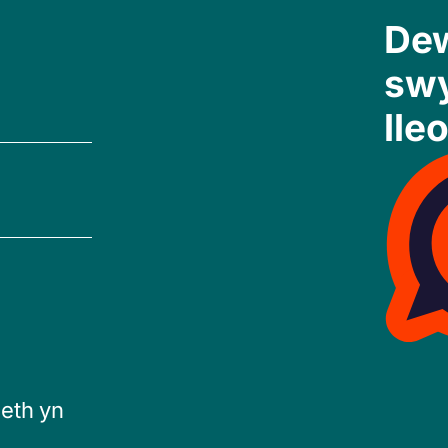
Dew
sw
lleo
eth yn