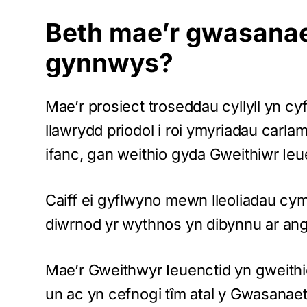
Beth mae’r gwasanae
gynnwys?
Mae’r prosiect troseddau cyllyll yn c
llawrydd priodol i roi ymyriadau carlam
ifanc, gan weithio gyda Gweithiwr Ie
Caiff ei gyflwyno mewn lleoliadau c
diwrnod yr wythnos yn dibynnu ar ang
Mae’r Gweithwyr Ieuenctid yn gweithio
un ac yn cefnogi tîm atal y Gwasanae