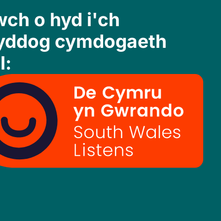
ch o hyd i'ch
yddog cymdogaeth
l: