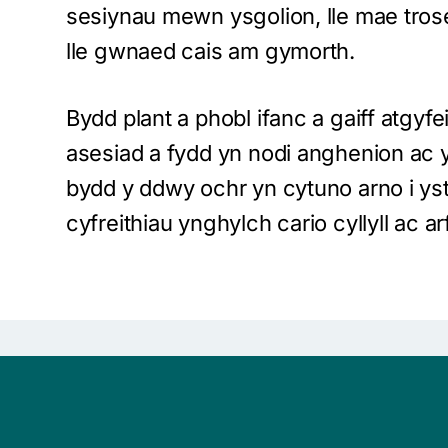
sesiynau mewn ysgolion, lle mae trose
lle gwnaed cais am gymorth.
Bydd plant a phobl ifanc a gaiff atgyfe
asesiad a fydd yn nodi anghenion ac y
bydd y ddwy ochr yn cytuno arno i yst
cyfreithiau ynghylch cario cyllyll ac arf