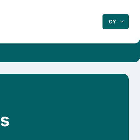
CY
es