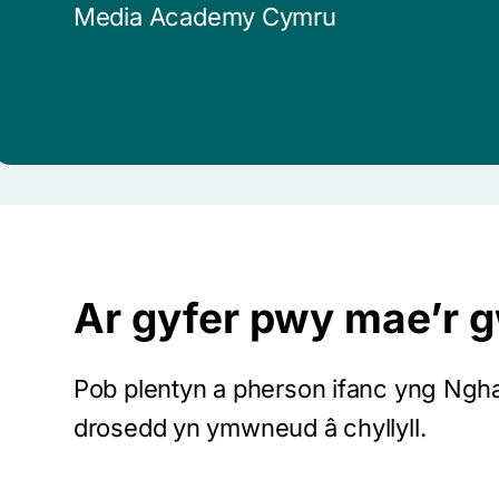
Media Academy Cymru
Ar gyfer pwy mae’r
Pob plentyn a pherson ifanc yng Nghae
drosedd yn ymwneud â chyllyll.