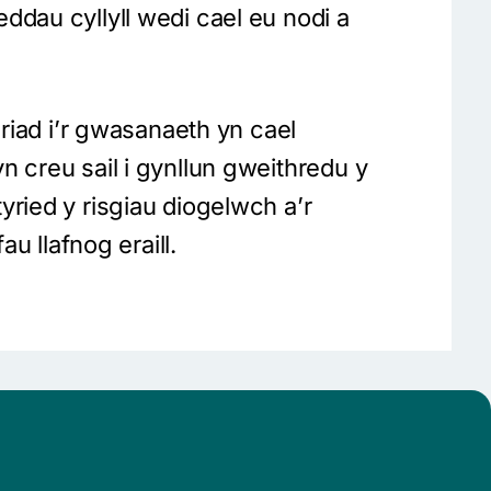
ddau cyllyll wedi cael eu nodi a
iriad i’r gwasanaeth yn cael
n creu sail i gynllun gweithredu y
yried y risgiau diogelwch a’r
au llafnog eraill.