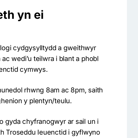
th yn ei
yflogi cydgysylltydd a gweithwyr
 ac wedi’u teilwra i blant a phobl
uenctid cymwys.
ymunedol rhwng 8am ac 8pm, saith
henion y plentyn/teulu.
 gyda chyfranogwyr ar sail un i
th Troseddu Ieuenctid i gyflwyno