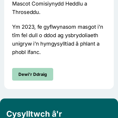
Mascot Comisiynydd Heddlu a
Throseddu.
Ym 2023, fe gyflwynasom masgot i’n
tîm fel dull o ddod ag ysbrydoliaeth
unigryw i’n hymgysylltiad â phlant a
phobl ifanc.
Dewi’r Ddraig
Cysylltwch â'r