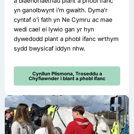
a blaenoriaethau plant a phobl ifanc
yn ganolbwynt i’m gwaith. Dyma’r
cyntaf o’i fath yn Ne Cymru ac mae
wedi cael ei lywio gan yr hyn
dywedodd plant a phobl ifanc wrthym
sydd bwysicaf iddyn nhw.
Cynllun Plismona, Troseddu a
Chyfiawnder i blant a phobl ifanc