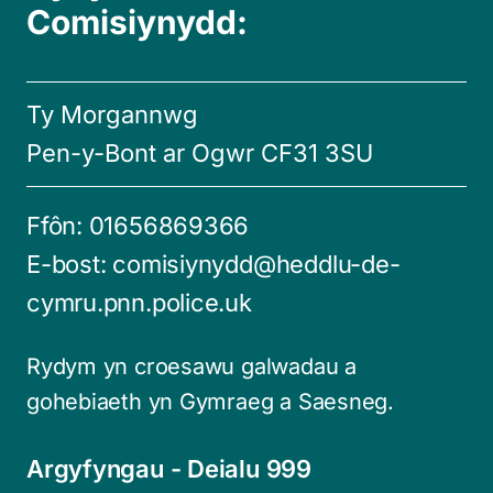
Comisiynydd:
Ty Morgannwg
Pen-y-Bont ar Ogwr CF31 3SU
Ffôn:
01656869366
E-bost:
comisiynydd@heddlu-de-
cymru.pnn.police.uk
Rydym yn croesawu galwadau a
gohebiaeth yn Gymraeg a Saesneg.
Argyfyngau - Deialu 999