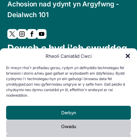
Achosion nad ydynt yn Argyfwng -
Deialwch 101
Dewch o hyd i'ch swyddog
Rheoli Caniatâd Cwci
cymdogaeth lleol:
Er mwyn rhoi'r profiadau gorau, rydym yn defnyddio technolegau fel
briwsion i storio a/neu gael gafael ar wybodaeth am ddyfeisiau. Bydd
cydsynio i'r technolegau hyn yn ein galluogi i brosesu data fel
ymddygiad pori neu gyfeirnodau unigryw ar y safle hwn. Gall peidio â
chydsynio neu dynnu caniatâd yn ôl, effeithio'n andwyol ar rai
nodweddion.
Derbyn
© Hawlfraint 2024. Cedwir pob hawl.
By Everglow
Gwadu
Hysbysiad
Polisi
Datganiad