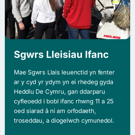
Sgwrs Lleisiau Ifanc
Mae Sgwrs Llais Ieuenctid yn fenter
ar y cyd yr ydym yn ei rhedeg gyda
Heddlu De Cymru, gan ddarparu
cyfleoedd i bobl ifanc rhwng 11 a 25
oed siarad â ni am orfodaeth,
troseddau, a diogelwch cymunedol.