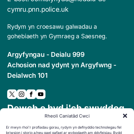
cymru.pnn.police.uk
Rydym yn croesawu galwadau a
gohebiaeth yn Gymraeg a Saesneg.
Argyfyngau - Deialu 999
Achosion nad ydynt yn Argyfwng -
Deialwch 101
Dewch o hyd i'ch swyddog
Rheoli Caniatâd Cwci
cymdogaeth lleol:
Er mwyn rhoi'r profiadau gorau, rydym yn defnyddio technolegau fel
briwsion i storio a/neu gael gafael ar wybodaeth am ddyfeisiau. Bydd