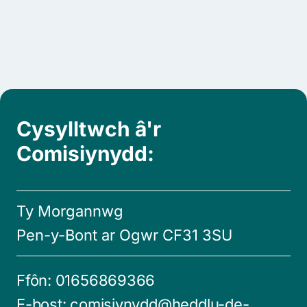
Cysylltwch â'r
Comisiynydd:
Ty Morgannwg
Pen-y-Bont ar Ogwr CF31 3SU
Ffôn:
01656869366
E-bost:
comisiynydd@heddlu-de-