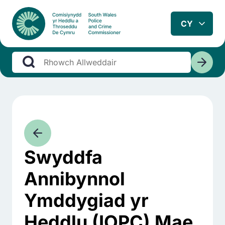
Swyddfa
Annibynnol
Ymddygiad yr
Heddlu (IOPC) Mae