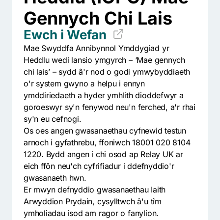
Gennych Chi Lais
Ewch i Wefan
Mae Swyddfa Annibynnol Ymddygiad yr
Heddlu wedi lansio ymgyrch – ‘Mae gennych
chi lais’ – sydd â'r nod o godi ymwybyddiaeth
o'r system gwyno a helpu i ennyn
ymddiriedaeth a hyder ymhlith dioddefwyr a
goroeswyr sy'n fenywod neu'n ferched, a'r rhai
sy'n eu cefnogi.
Os oes angen gwasanaethau cyfnewid testun
arnoch i gyfathrebu, ffoniwch 18001 020 8104
1220. Bydd angen i chi osod ap Relay UK ar
eich ffôn neu'ch cyfrifiadur i ddefnyddio'r
gwasanaeth hwn.
Er mwyn defnyddio gwasanaethau Iaith
Arwyddion Prydain, cysylltwch â'u tîm
ymholiadau isod am ragor o fanylion.