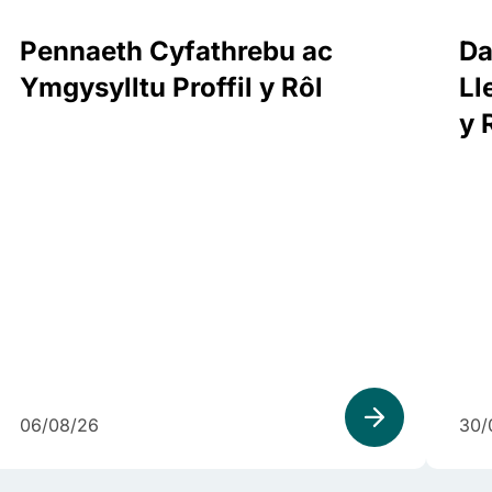
Pennaeth Cyfathrebu ac
Da
Ymgysylltu Proffil y Rôl
Ll
y 
06/08/26
30/