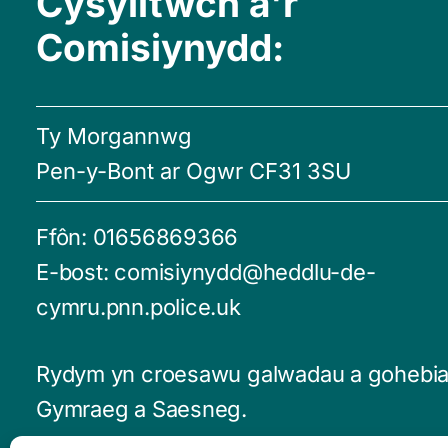
Cysylltwch â'r
Comisiynydd:
Ty Morgannwg
Pen-y-Bont ar Ogwr CF31 3SU
Ffôn:
01656869366
E-bost:
comisiynydd@heddlu-de-
cymru.pnn.police.uk
Rydym yn croesawu galwadau a gohebia
Gymraeg a Saesneg.