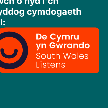
ch o hyd i'ch
yddog cymdogaeth
l: