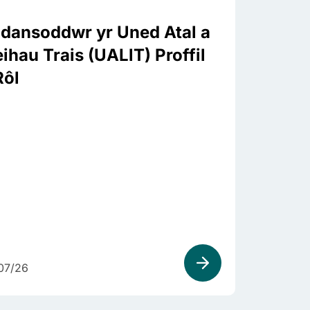
dansoddwr yr Uned Atal a
eihau Trais (UALlT) Proffil
Rôl
07/26