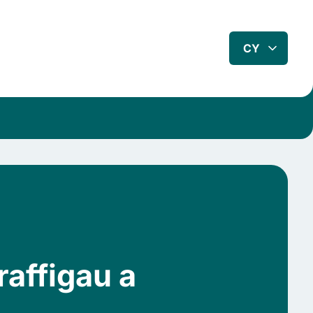
CY
affigau a