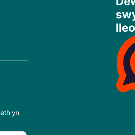
Dew
sw
lleo
eth yn