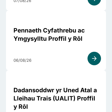
07/08/26
Pennaeth Cyfathrebu ac
Ymgysylltu Proffil y Rôl
06/08/26
Dadansoddwr yr Uned Atal a
Lleihau Trais (UALlT) Proffil
y Rôl