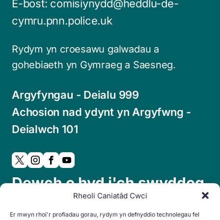
E-bost:
comisiynydd@heddlu-de-
cymru.pnn.police.uk
Rydym yn croesawu galwadau a
gohebiaeth yn Gymraeg a Saesneg.
Argyfyngau - Deialu 999
Achosion nad ydynt yn Argyfwng -
Deialwch 101
Dewch o hyd i'ch swyddog
Rheoli Caniatâd Cwci
cymdogaeth lleol:
Er mwyn rhoi'r profiadau gorau, rydym yn defnyddio technolegau fel