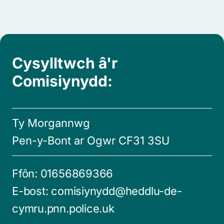
Cysylltwch â'r
Comisiynydd:
Ty Morgannwg
Pen-y-Bont ar Ogwr CF31 3SU
Ffôn:
01656869366
E-bost:
comisiynydd@heddlu-de-
cymru.pnn.police.uk