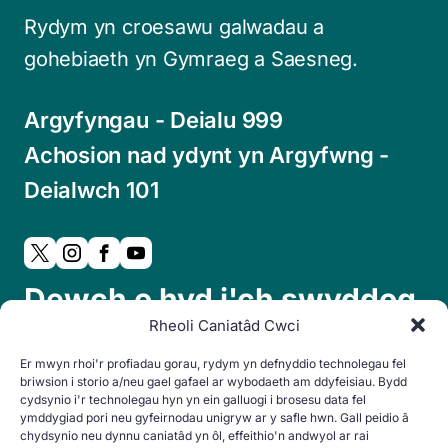
Rydym yn croesawu galwadau a
gohebiaeth yn Gymraeg a Saesneg.
Argyfyngau - Deialu 999
Achosion nad ydynt yn Argyfwng -
Deialwch 101
Dewch o hyd i'ch swyddog
Rheoli Caniatâd Cwci
cymdogaeth lleol:
Er mwyn rhoi'r profiadau gorau, rydym yn defnyddio technolegau fel
briwsion i storio a/neu gael gafael ar wybodaeth am ddyfeisiau. Bydd
cydsynio i'r technolegau hyn yn ein galluogi i brosesu data fel
ymddygiad pori neu gyfeirnodau unigryw ar y safle hwn. Gall peidio â
chydsynio neu dynnu caniatâd yn ôl, effeithio'n andwyol ar rai