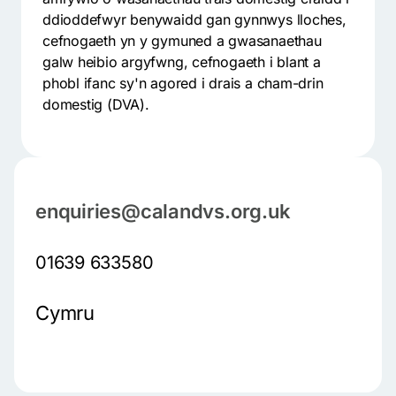
ddioddefwyr benywaidd gan gynnwys lloches,
cefnogaeth yn y gymuned a gwasanaethau
galw heibio argyfwng, cefnogaeth i blant a
phobl ifanc sy'n agored i drais a cham-drin
domestig (DVA).
enquiries@calandvs.org.uk
01639 633580
Cymru