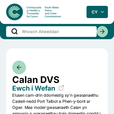
Calan DVS
Ewch i Wefan
Elusen cam-drin ddomestig sy'n gwasanaethu
Castell-nedd Port Talbot a Phen-y-bont ar
Ogwr. Mae model gwasanaeth Calan yn
amrywio o wasanaethau trais domestig craidd i