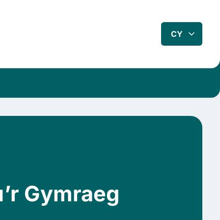
CY
au’r Gymraeg