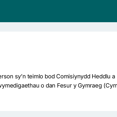
 berson sy’n teimlo bod Comisiynydd Heddlu
ei rwymedigaethau o dan Fesur y Gymraeg (Cym