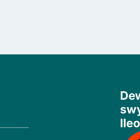
Dew
sw
lleo