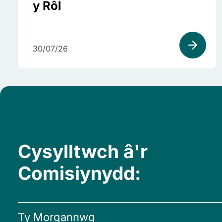
y Rôl
30/07/26
Cysylltwch â'r
Comisiynydd:
Ty Morgannwg