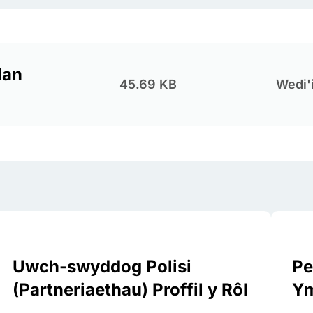
dan
45.69 KB
Wedi'
Uwch-swyddog Polisi
Pe
(Partneriaethau) Proffil y Rôl
Ym