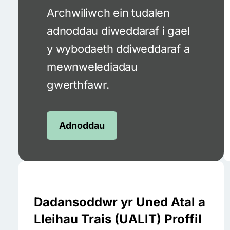
Archwiliwch ein tudalen
adnoddau diweddaraf i gael
y wybodaeth ddiweddaraf a
mewnwelediadau
gwerthfawr.
Adnoddau
Dadansoddwr yr Uned Atal a
Lleihau Trais (UALlT) Proffil