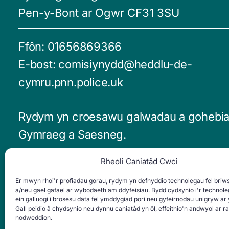
Pen-y-Bont ar Ogwr CF31 3SU
Ffôn:
01656869366
E-bost:
comisiynydd@heddlu-de-
cymru.pnn.police.uk
Rydym yn croesawu galwadau a gohebia
Gymraeg a Saesneg.
Rheoli Caniatâd Cwci
Argyfyngau - Deialu 999
Er mwyn rhoi'r profiadau gorau, rydym yn defnyddio technolegau fel briwsi
Achosion nad ydynt yn Argyfwng - Dei
a/neu gael gafael ar wybodaeth am ddyfeisiau. Bydd cydsynio i'r technol
ein galluogi i brosesu data fel ymddygiad pori neu gyfeirnodau unigryw ar 
101
Gall peidio â chydsynio neu dynnu caniatâd yn ôl, effeithio'n andwyol ar ra
nodweddion.