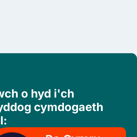
ch o hyd i'ch
yddog cymdogaeth
l: