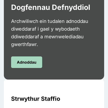
Dogfennau Defnyddiol
Archwiliwch ein tudalen adnoddau
diweddaraf i gael y wybodaeth
ddiweddaraf a mewnwelediadau
gwerthfawr.
Adnoddau
Strwythur Staffio