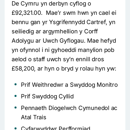
De Cymru yn derbyn cyflog o
£92,321.00. Mae’r swm hwn yn cael ei
bennu gan yr Ysgrifennydd Cartref, yn
seiliedig ar argymhellion y Corff
Adolygu ar Uwch Gyflogau. Mae hefyd
yn ofynnol i ni gyhoeddi manylion pob
aelod o staff uwch sy’n ennill dros
£58,200, ar hyn o bryd y rolau hyn yw:
Prif Weithredwr a Swyddog Monitro
Prif Swyddog Cyllid
Pennaeth Diogelwch Cymunedol ac
Atal Trais
Cyfarwyddwr Perfformiad,