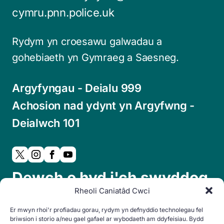
cymru.pnn.police.uk
Rydym yn croesawu galwadau a
gohebiaeth yn Gymraeg a Saesneg.
Argyfyngau - Deialu 999
Achosion nad ydynt yn Argyfwng -
Deialwch 101
Dewch o hyd i'ch swyddog
Rheoli Caniatâd Cwci
cymdogaeth lleol:
Er mwyn rhoi'r profiadau gorau, rydym yn defnyddio technolegau fel
briwsion i storio a/neu gael gafael ar wybodaeth am ddyfeisiau. Bydd